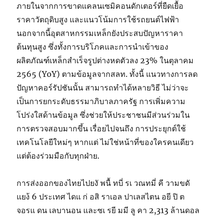
ภายในจากการขาดแคลนเซมิคอนดักเตอร์ที่ยืดเยื้อ
ราคาวัตถุดิบสูง และแนวโน้มการใช้รถยนต์ไฟฟ้า
นอกจากนี้อุตสาหกรรมเหล็กยังประสบปัญหาราคา
ต้นทุนสูง ซึ่งทั้งการบริโภคและการนำเข้าของ
ผลิตภัณฑ์เหล็กสำเร็จรูปต่างหดตัวลง 23% ในตุลาคม
2565 (YoY) ตามข้อมูลจากสลท. ทั้งนี้ แนวทางการลด
ปัญหาคอร์รัปชันนั้น สามารถทำได้หลายวิธี ไม่ว่าจะ
เป็นการยกระดับธรรมาภิบาลภาครัฐ การเพิ่มความ
โปร่งใสด้านข้อมูล ซึ่งช่วยให้ประชาชนมีส่วนร่วมใน
การตรวจสอบมากขึ้น เรื่อยไปจนถึง การประยุกต์ใช้
เทคโนโลยีใหม่ๆ หากแต่ ไม่ใช่หน้าที่ของใครคนเดียว
แต่ต้องร่วมมือกับทุกฝ่าย.
การส่งออกของไทยไปยงั พนื้ ทบี่ รเ วณทมี่ คี วามขดั
แยง้ 6 ประเทศ ไดแ ก่ อสิ ราเอล ปาเลสไตน อยี ปิ ต
จอรแ ดน เลบานอน และซเ รยี มมี ลู คา 2,313 ล้านดอล