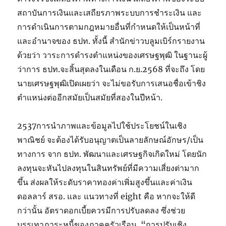
สถาบันการเงินและเสถียรภาพระบบการชำระเงิน และ
การดำเนินการตามกฎหมายอื่นที่กำหนดให้เป็นหน้าที่
และอำนาจของ ธปท. ทั้งนี้ สำนักข่าวบลูมเบิร์กรายงาน
ด้วยว่า วาระการดำรงตำแหน่งของเศรษฐพุฒิ ในฐานะผู้
ว่าการ ธปท.จะสิ้นสุดลงในเดือน ก.ย.2568 ที่จะถึง โดย
นายเศรษฐพุฒิเปิดเผยว่า จะไม่ขอรับการเสนอชื่อเข้าชิง
ตำแหน่งต่ออีกสมัยเป็นสมัยที่สองในปีหน้า.
2537การนำภาพและข้อมูลไปใช้ประโยชน์ในเชิง
พาณิชย์ จะต้องได้รับอนุญาตเป็นลายลักษณ์อักษร/เป็น
ทางการ จาก ธปท. พัฒนาและเศรษฐกิจเกิดใหม่ โดยนัก
ลงทุนจะหันไปลงทุนในสินทรัพย์ที่มีความเสี่ยงต่ามาก
ขึ้น ส่งผลให้ระดับราคาทองค่าเพิ่มสูงขึ้นและค่าเงิน
ดอลลาร์ สรอ. และ แนวทางที่ eight คือ หากจะให้ดี
กว่านั้น อัตราดอกเบี้ยควรมีการปรับลดลง ซึ่งช่วย
บรรเทาภาระหนี้ของภาคครัวเรือน. “การปรับเชิง