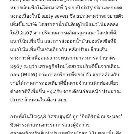
หมายเงินเฟ้อในไตรมาสที่ 3 ของปี sixty six และจะลด
ลงต่อเนื่องในปี sixty seven ซึ่ง ธปท.คาดว่าจะขยายตัว
เพิ่มขึ้น 2.1% โดยราคาน้ำมันดิบดูไบมีแนวโน้มลดลง
ในปี 2567 จากปริมาณการผลิตกลุ่มนอน-โอเปกที่มี
แนวโน้มเพิ่มขึ้น และการส่งออกน้ำมันของรัสเซียที่มี
แนวโน้มเพิ่มขึ้นเช่นเดียวกัน หลังปรับเปลี่ยนเส้น
ทางการค้าเพื่อลดผลกระทบจากมาตรการคว่ำบาตร.
2567 ระบุว่า เศรษฐกิจไทยโดยรวมปรับดีขึ้นจากเดือน
ก่อน (MoM) ตามภาคบริการที่ขยายตัว สอดคล้องกับ
รายได้ภาคการท่องเที่ยวดีขึ้นตามจำนวนนักท่องเที่ยว
ต่างชาติที่เพิ่มขึ้น +4.4% จากเดือนก่อนหน้า ประมาณ
three ล้านคนในเดือน เม.ย.
กระทั่งในปี 2548 ‘เศรษฐพุฒิ’ ถูก ‘กิตติรัตน์ ณ ระนอง’
ซึ่งดำรงตำแหน่งกรรมการและผู้จัดการ
ตลาดหลักทรัพย์แห่งประเทศไทย(ตลท.) ในขณะนั้น ดึง