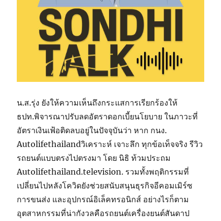
น.ส.รุ่ง ยังให้ความเห็นถึงกระแสการเรียกร้องให้
ธปท.พิจารณาปรับลดอัตราดอกเบี้ยนโยบาย ในภาวะที่
อัตราเงินเฟ้อติดลบอยู่ในปัจจุบันว่า หาก กนง.
Autolifethailandวิเคราะห์ เจาะลึก ทุกข้อเท็จจริง รีวิว
รถยนต์แบบตรงไปตรงมา โดย นิธิ ท้วมประถม
Autolifethailand.television. รวมทั้งพฤติกรรมที่
เปลี่ยนไปหลังโควิดยังช่วยสนับสนุนธุรกิจอีคอมเมิร์ซ
การขนส่ง และอุปกรณ์อิเล็คทรอนิกส์ อย่างไรก็ตาม
อุตสาหกรรมที่น่ากังวลคือรถยนต์เครื่องยนต์สันดาป