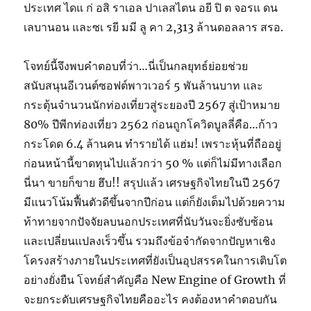
ประเทศ ไดแ ก่ อสิ ราเอล ปาเลสไตน อยี ปิ ต จอรแ ดน
เลบานอน และซเ รยี มมี ลู คา 2,313 ล้านดอลลาร สรอ.
โจทย์นี้จึงพบคำตอบที่ว่า…นี่เป็นกลยุทธ์ย่อยช่วย
สนับสนุนอีเวนต์ซอฟต์พาวเวอร์ 5 พันล้านบาท และ
กระตุ้นจำนวนนักท่องเที่ยวสู่ระยองปี 2567 สู่เป้าหมาย
80% ปีพีกท่องเที่ยว 2562 ก่อนถูกโควิดบูลลี่คือ…ก้าว
กระโดด 6.4 ล้านคน ทำรายได้ แฮ่ม! เพราะหุ้นที่ถืออยู่
ก่อนหน้านี้ขาดทุนไปแล้วกว่า 50 % แต่ก็ไม่มีทางเลือก
นี่นา ขายก็ขาย ฮึบ!! สรุปแล้ว เศรษฐกิจไทยในปี 2567
มีแนวโน้มฟื้นตัวดีขึ้นจากปีก่อน แต่ก็ยังเต็มไปด้วยความ
ท้าทายจากปัจจัยลบนอกประเทศที่นับวันจะยิ่งซับซ้อน
และเปลี่ยนแปลงเร็วขึ้น รวมถึงข้อจำกัดจากปัญหาเชิง
โครงสร้างภายในประเทศที่ยังเป็นอุปสรรคในการเติบโต
อย่างยั่งยืน โจทย์สำคัญคือ New Engine of Growth ที่
จะยกระดับเศรษฐกิจไทยคืออะไร คงต้องหาคำตอบกัน