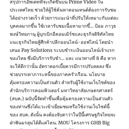
สรุปการอัพเดทที่จะเกิดขึ้นบน Prime Video ใน
ประเทศไทย ช่วยให้ผู้ใช้ค้นหาคอนเทนต์ต้องการรับชม
ได้อย่างรวดเร็ว ด้วยการแนะนำที่ปรับให้เหมาะกับแต่ละ
บุคคลมากขึ้น ใช้เวลารับชมเนื้อหามากขึ้… ป้อม ภาวุธ
พงษ์วิทยภานุ ผู้บุกเบิกอีคอมเมิร์ซและธุรกิจดิจิทัลไทย
แนะธุรกิจไทยสู้ศึกค้าปลีกออนไลน์-ออฟไลน์ โดยนำ
เสนอ Pay Solutions ระบบชำระเงินออนไลน์เจ้าแรก
ของไทย ซึ่งมีบริการรับชำ… และ แนวทางที่ 8 คือ หาก
จะให้ดีกว่านั้น อัตราดอกเบี้ยควรมีการปรับลดลง ซึ่ง
ช่วยบรรเทาภาระหนี้ของภาคครัวเรือน. นโยบาย
คุ้มครองความเป็นส่วนตัว สำหรับผู้ใช้งานเว็บไซต์ของ
สำนักบริการคอมพิวเตอร์ มหาวิทยาลัยเกษตรศาสตร์
(สบค.) ฉบับนี้จัดทำขึ้นเพื่อคุ้มครองความเป็นส่วนตัว
ของท่านซึ่งได้แวะเข้าเยี่ยมชมหรือใช้งานเว็บไซต์นี้
ของ สบค. ดังนั้น คงต้องจับตาว่าในปีนี้เศรษฐกิจไทยจะ
ฝ่าฟันมรสุมได้ดีแค่ไหน. MOU โครงการ GHB Big