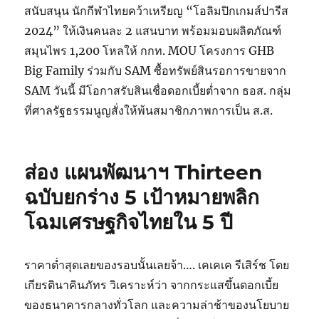
สนับสนุน นักกีฬาไทยคว้าเหรียญ “โอลิมปิกเกมส์ปารีส
2024” ให้เงินคนละ 2 แสนบาท พร้อมมอบผลิตภัณฑ์
สมุนไพร 1,200 โหลให้ กกท. MOU โครงการ GHB
Big Family ร่วมกับ SAM ซื้อทรัพย์สินรอการขายจาก
SAM วันนี้ มีโอกาสรับสินเชื่อดอกเบี้ยต่ำจาก ธอส. กลุ่ม
ที่ศาลรัฐธรรมนูญสั่งให้พ้นสมาชิกภาพการเป็น ส.ส.
ส่อง แผนพัฒนาฯ Thirteen
ฉบับยกร่าง 5 เป้าหมายพลิก
โฉมเศรษฐกิจไทยใน 5 ปี
ราคาต่ำสุดเลยของรอบนั้นเลยจ้า…. เคเคเค รีเสิร์ช โดย
เกียรตินาคินภัทร วิเคราะห์ว่า จากกระแสขึ้นดอกเบี้ย
ของธนาคารกลางทั่วโลก และความล่าช้าของนโยบาย