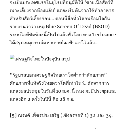
จะเป็นประเทศแรกในยุโรปที่อนุมัติให้ ‘ขายเนื้อสัตว์ที่
เพาะเลี้ยงจากห้องแล็บ’ แต่จะเริ่มต้นจากใช้ทำอาหาร
สำหรับสัตว์เลี้ยงก่อน… ตอนนี้สื่อทั่วโลกพร้อมใจกัน
รายงานว่าว่า เหตุ Blue Screen Of Dead (BSOD)
ระบบไอทีขัดข้องนี้เป็นไปแล้วทั่วโลก ทาง Techsauce
ได้สรุปเหตุการณ์มหากาพย์จอฟ้าเอาไว้แล้ว…
“รัฐบาลบอกเศรษฐกิจไทยเราโตต่ำกว่าศักยภาพ”
ศักยภาพที่แท้จริงไทยควรโตที่เท่าไหร่.. ถัดจากการ
แถลงผลประชุมในวันที่ 10 ส.ค. นี้ กนง.จะมีประชุมและ
แถลงอีก 2 ครั้งในปีนี้ คือ 28 ก.ย.
[5] ณรงค์ เพ็ชรประเสริฐ (เชิงอรรถที่ 1) 32 และ 34.