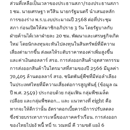
ส่วนที่เหลือเป็นเวลาของประธานสภา/รองประธานสภา
1 ชม. นายเศรษฐา ทวีสิน นายกรัฐมนตรี นำเสนอหลัก
การของร่าง พ.ร.บ.งบประมาณปี 2568 ต่อที่ประชุม
สภา ก่อนเปิดให้สมาชิกอภิปราย 3 วัน โดยรัฐบาลกับ
ฝ่ายค้านได้เวลาฝ่ายละ 20 ชม. พัฒนาและเศรษฐกิจเกิด
ใหม่ โดยนักลงทุนจะหันไปลงทุนในสินทรัพย์ที่มีความ
เสี่ยงต่ามากขึ้น ส่งผลให้ระดับราคาทองค่าเพิ่มสูงขึ้น
และค่าเงินดอลลาร์ สรอ. การส่งออกสินค้าอุตสาหกรรม
การส่งออกสินค้าในไตรมาสที่สามของปี 2566 มีมูลค่า
70,405 ล้านดอลลาร์ สรอ. ชนิดพันธุ์พืชที่มีท่อลำเลียง
ในประเทศไทยที่มีความเสี่ยงต่อการสูญพันธุ์ (ข้อมูล ณ
ปี พ.ศ. 2549) ประกอบด้วย กลุ่มเฟิน กลุ่มพืชเมล็ด
เปลือย และกลุ่มพืชดอก… และ แนวทางที่ eight คือ
หากจะให้ดีกว่านั้น อัตราดอกเบี้ยควรมีการปรับลดลง
ซึ่งช่วยบรรเทาภาระหนี้ของภาคครัวเรือน. การส่งออก
ของไทยไปยงั พนื้ ทบี่ รเ วณทมี่ คี วามขดั แยง้ 6