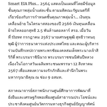
Smart EIA Plus… 2564 แสดงเป็นแผนที่โดยมีข้อมูล
ชั้นคุณภาพลุ่มน้ำแต่ละชั้น ตามมติคณะรัฐมนตรีที่
เกี่ยวข้องกับการกำหนดชั้นคุณภาพลุ่มน้ำ… เงินทุน
เคลื่อนย้าย ในไตรมาสสองของปี 2566 เงินทุนเคลื่อน
ย้ายไหลออกสุทธิ 2.5 พันล้านดอลลาร์ สรอ. เมื่อวัน
ที่ three กรกฎาคม 2567 นายเศรษฐพุฒิ สุทธิวาทนฤ
พุฒิ ผู้ว่าการธนาคารแห่งประเทศไทย และคณะผู้บริหาร
ร่วมบันทึกเทปถวายพระพรชัยมงคลสมเด็จพระนางเจ้าสิ
ริกิติ์ พระบรมราชินีนาถ พระบรมราชชนนีพันปีหลวง
เนื่องในโอกาสวันเฉลิมพระชนมพรรษา 12 สิงหาคม
2567 เพื่อแสดงความจงรักภักดีและสำนึกในพระ
มหากรุณาธิคุณ ณ ช่อง 9 อสมท.
สภาคณาจารย์สภาพนักงานศูนย์ศึกษาการพัฒนาที่
ยั่งยืนและเศรษฐกิจพอเพียงศูนย์สาธารณประโยชน์และ
ประชาสังคมศูนย์นวัตกรรมทางธุรกิจศูนย์ปัญญาทัศน์