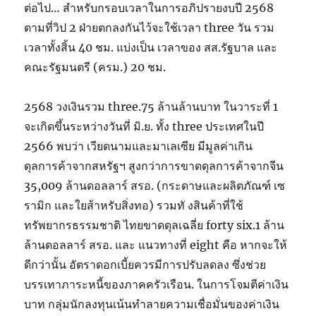
ต่อไป… สำหรับกรอบเวลาในการอภิปรายงบปี 2568
ตามที่วิป 2 ฝ่ายตกลงกันไว้จะใช้เวลา three วัน รวม
เวลาทั้งสิ้น 40 ชม. แบ่งเป็น เวลาของ สส.รัฐบาล และ
คณะรัฐมนตรี (ครม.) 20 ชม.
2568 วงเงินรวม three.75 ล้านล้านบาท ในวาระที่ 1
จะเกิดขึ้นระหว่างวันที่ มิ.ย. ทั้ง three ประเทศในปี
2566 พบว่า เวียดนามและมาเลเซีย มีมูลค่าเกิน
ดุลการค้าจากสหรัฐฯ สูงกว่าการขาดดุลการค้าจากจีน
35,009 ล้านดอลลาร์ สรอ. (กระดาษและผลิตภัณฑ์ เซ
รามิก และใยส้าหรับสิ่งทอ) รวมทั งสินค้าที่ใช้
ทรัพยากรธรรมชาติ ไทยขาดดุลเฉลี่ย forty six.1 ล้าน
ล้านดอลลาร์ สรอ. และ แนวทางที่ eight คือ หากจะให้
ดีกว่านั้น อัตราดอกเบี้ยควรมีการปรับลดลง ซึ่งช่วย
บรรเทาภาระหนี้ของภาคครัวเรือน. ในการโจมตีค่าเงิน
บาท กลุ่มนักลงทุนเน้นทำลายความเชื่อมั่นของค่าเงิน