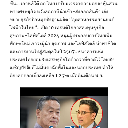
ขึ้น… เกาหลีใต้ ถก ไทย เตรียมเจรจาความตกลงหุ้นส่วน
ทางเศรษฐกิจ หวังลดภาษีนำเข้า-ส่งออกสินค้า เล็ง
ขยายธุรกิจปักหมุดตั้งฐานผลิต “อุตสาหกรรมยานยนต์
ไฟฟ้าในไทย”.. เปิด 10 เทรนด์โอกาสลงทุนธุรกิจ
สุขภาพ-ไลฟ์สไตล์ 2024 หนุนผู้ประกอบการไทยเพิ่ม
ทักษะใหม่ ภาวะผู้นำ สุขภาพ และไลฟ์สไตล์ นำพาชีวิต
และการงานไปสู่สมดุลในปี 2567.. ธนาคารแห่ง
ประเทศไทยยอมรับเศรษฐกิจโตต่ำกว่าที่คาดไว้ ไทยยัง
เผชิญปัจจัยที่ไม่มั่นคงนักทั้งในและนอกประเทศ ทำให้
ต้องลดดอกเบี้ยลงเหลือ 1.25% เมื่อต้นเดือน พ.ย.