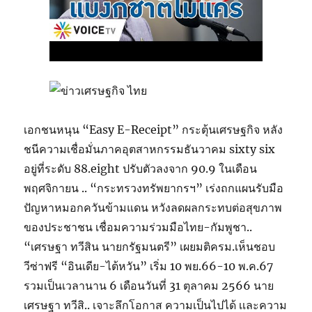
เอกชนหนุน “Easy E-Receipt” กระตุ้นเศรษฐกิจ หลัง
ชนีความเชื่อมั่นภาคอุตสาหกรรมธันวาคม sixty six
อยู่ที่ระดับ 88.eight ปรับตัวลงจาก 90.9 ในเดือน
พฤศจิกายน .. “กระทรวงทรัพยากรฯ” เร่งถกแผนรับมือ
ปัญหาหมอกควันข้ามแดน หวังลดผลกระทบต่อสุขภาพ
ของประชาชน เชื่อมความร่วมมือไทย-กัมพูชา..
“เศรษฐา ทวีสิน นายกรัฐมนตรี” เผยมติครม.เห็นชอบ
วีซ่าฟรี “อินเดีย-ไต้หวัน” เริ่ม 10 พย.66-10 พ.ค.67
รวมเป็นเวลานาน 6 เดือนวันที่ 31 ตุลาคม 2566 นาย
เศรษฐา ทวีสิ.. เจาะลึกโอกาส ความเป็นไปได้ เเละความ