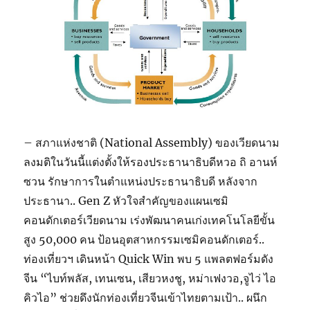
– สภาแห่งชาติ (National Assembly) ของเวียดนาม
ลงมติในวันนี้แต่งตั้งให้รองประธานาธิบดีหวอ ถิ อานห์
ซวน รักษาการในตำแหน่งประธานาธิบดี หลังจาก
ประธานา.. Gen Z หัวใจสำคัญของแผนเซมิ
คอนดักเตอร์เวียดนาม เร่งพัฒนาคนเก่งเทคโนโลยีขั้น
สูง 50,000 คน ป้อนอุตสาหกรรมเซมิคอนดักเตอร์..
ท่องเที่ยวฯ เดินหน้า Quick Win พบ 5 แพลตฟอร์มดัง
จีน “ไบท์พลัส, เทนเซน, เสียวหงชู, หม่าเฟงวอ,จูไว่ ไอ
คิวไอ” ช่วยดึงนักท่องเที่ยวจีนเข้าไทยตามเป้า.. ผนึก