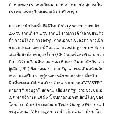
ท้าทายของประเทศเวียดนาม กับเป้าหมายไปสู่การเป็น
ประเทศเศรษฐกิจพัฒนาเเล้ว ในปี 2050..
ม.หอการค้าไทยหั่นจีดีพีไทยปี sixty seven ขยายตัว
2.6 % จากเดิม 3.2 % จากปริมาณการค้าโลกขยายตัว
ต่ำ การบริโภค การลงทุน ภาคเอกชนชะลอตัว การเบิก
จ่ายงบประมาณต่ำ ชี้ “ท่องเ.. Investing.com – อัตรา
เงินเฟ้อดัชนีราคาผู้บริโภค (CPI) ของจีนหดตัวมากกว่า
ที่คาดไว้ในเดือนมีนาคม ขณะที่อัตราเงินเฟ้อดัชนีราคา
ผู้ผลิต (PPI) ยังคงลดลง… ภาครัฐ-เอกชน เดินหน้าผลัก
ดันระนองเป็นประตูสู่ทางการค้า ขนส่ง ท่องเที่ยวใน
พื้นที่ทางตอนใต้เชื่อมโยงเมียนมา และกลุ่มBIMSTEC ..
นายกฯ “เศรษฐา” ยกคณะ เยือนสหรัฐฯ ร่วมประชุมเอ
เปค พฤศจิกายน 2566 นี้ จับตาถกเอกชนยักษ์ใหญ่ของ
โลกกว่า 10 บริษัท เล็งปิดดีล Tesla Google Microsoft
ลงทุนไทย.. IMF เผยมูลค่าจีดีพี “เวียดนาม” ปี 66 โต