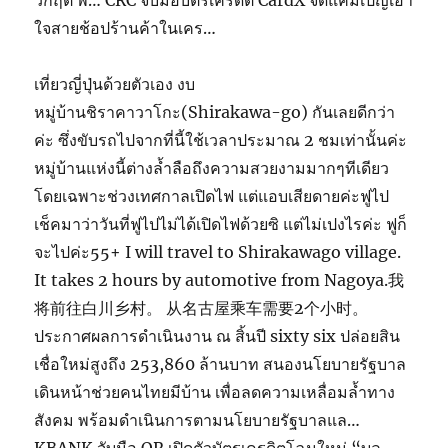
วิกฤติ พ… CRC จับมือบัตรเครดิต CardX จัดแคมเปญเอา
ใจสายช้อปร้านค้าในเคร…
เที่ยวญี่ปุ่นด้วยตัวเอง งบ
หมู่บ้านชิราคาวาโกะ(Shirakawa-go) กันเลยดีกว่า
ค่ะ ซึ่งขับรถไปจากที่นี้ใช้เวลาประมาณ 2 ชมเท่านั้นค่ะ
หมู่บ้านแห่งนี้ต่างล้ำลือถึงความสวยงามมากๆทีเดียว
โดยเฉพาะช่วงเทศกาลเปิดไฟ แต่แอบเสียดายค่ะฟูไป
เช็คมาว่าวันที่ฟูไปไม่ได้เปิดไฟด้วยซิ แต่ไม่เปงไรค่ะ ฟูก็
จะไปค่ะ55+ I will travel to Shirakawago village.
It takes 2 hours by automotive from Nagoya.我
将前往白川乡村。 从名古屋乘车需要2个小时。
ประกาศผลการดำเนินงาน ณ สิ้นปี sixty six ปล่อยสิน
เชื่อใหม่สูงถึง 253,860 ล้านบาท สนองนโยบายรัฐบาล
เดินหน้าช่วยคนไทยมีบ้าน เพื่อลดความเหลื่อมล้ำทาง
สังคม พร้อมดำเนินการตามนโยบายรัฐบาลแล…