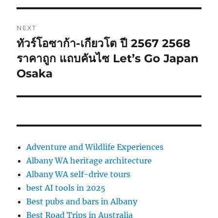
NEXT
ทัวร์โอซาก้า-เกียวโต ปี 2567 2568
Next
post:
ราคาถูก แถบคันไซ Let’s Go Japan
Osaka
Adventure and Wildlife Experiences
Albany WA heritage architecture
Albany WA self-drive tours
best AI tools in 2025
Best pubs and bars in Albany
Best Road Trips in Australia