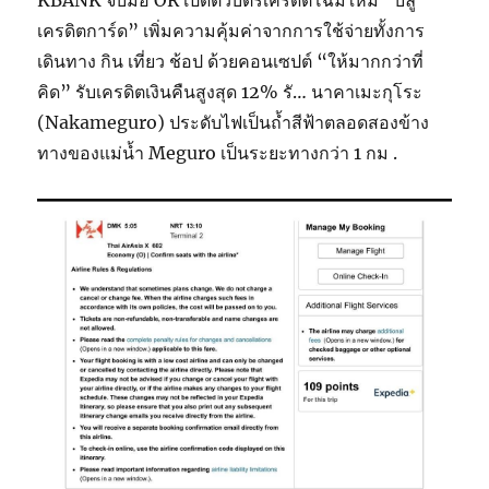
KBANK จับมือ OR เปิดตัวบัตรเครดิตโฉมใหม่ “บลู
เครดิตการ์ด” เพิ่มความคุ้มค่าจากการใช้จ่ายทั้งการ
เดินทาง กิน เที่ยว ช้อป ด้วยคอนเซปต์ “ให้มากกว่าที่
คิด” รับเครดิตเงินคืนสูงสุด 12% รั… นาคาเมะกุโระ
(Nakameguro) ประดับไฟเป็นถ้ำสีฟ้าตลอดสองข้าง
ทางของแม่น้ำ Meguro เป็นระยะทางกว่า 1 กม .