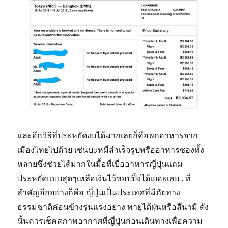
และอีกวิธีที่ประหยัดงบได้มากเลยก็คือพกอาหารจาก
เมืองไทยไปด้วย เช่นบะหมี่สำเร็จรูปหรืออาหารซองทั้ง
หลายซึ่งช่วยได้มากในมื้อที่เบื่ออาหารญี่ปุ่นแถม
ประหยัดแบบสุดๆเหลือเงินไว้ชอปปิ้งได้เยอะเลย . ที่
สำคัญอีกอย่างก็คือ ญี่ปุ่นเป็นประเทศที่มีภัยทาง
ธรรมชาติค่อนข้างรุนแรงอย่าง พายุไต้ฝุ่นหรือสึนามิ ดัง
นั้นควรเช็คสภาพอากาศที่ญี่ปุ่นก่อนเดินทางเพื่อความ