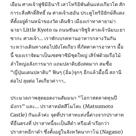
เยือน ศาลเจ้าฟูชิมิอินาริ เสาโทริอิพันต้นแห่งเกียวโต สัก
การะสิ่งศักดิ์สิทธิ์ ณ ศาลเจ้าเฮอัน ประตูโทริอิยักษ์สีแดง
ที่ตั้งอยู่ด้านหน้าของวัด เดินชิว เมืองเก่าทาคายาม่า
ฉายา Little Kyoto ณ ถนนซันมาจิซูจิ ศาลเจ้านัมบะยา
ซากะ ศาลเจ้า… เราพักเบรคทานอาหารกลางวันกัน
ระหว่างเดินทางต่อไปยังโตเกียว ที่ภัตตาคารอาหาร มื้อ
นี้ ของเราจัดมาเป็นเซตซาซิมิชุดใหญ่ เสิร์ฟด้วยเรือไม้
ลำใหญ่อลังการมาก แถมปลาดิบยังสดมาก สมชื่อ
“ญี่ปุ่นแดนปลาดิบ” ฟินๆ (อิ่ม)จุกๆ อีกแล้วมื้อนี้ สถานี
ต่อไป ลุยต่อ โตเกียวค่าาา..
ประมวลภาพสุดยอดงานสัมมนา “โอกาสตลาดทุนปี
มังกร” และ… ปราสาทมัตสึโมโตะ (Matsumoto
Castle) กันแล้วค่ะ จุดที่ปราสาทแห่งนี้ต่างจากปราสาท
ที่อื่นตรงที่ ปราสาทนี้จะเป็นสีดำ หรือเค้าเรียกว่า
ปราสาทอีกาดำ ซึ่งตั้งอยู่ในจังหวัดนากาโน่ (Nagano)