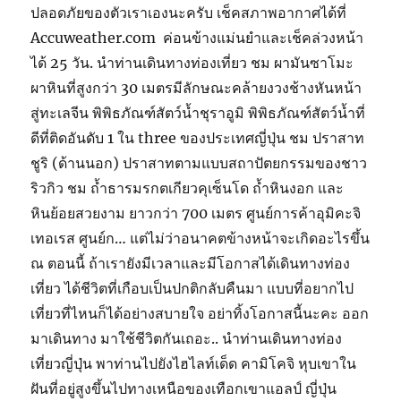
ปลอดภัยของตัวเราเองนะครับ เช็คสภาพอากาศได้ที่
Accuweather.com ค่อนข้างแม่นยำและเช็คล่วงหน้า
ได้ 25 วัน. นำท่านเดินทางท่องเที่ยว ชม ผามันซาโมะ
ผาหินที่สูงกว่า 30 เมตรมีลักษณะคล้ายงวงช้างหันหน้า
สู่ทะเลจีน พิพิธภัณฑ์สัตว์น้ำชุราอูมิ พิพิธภัณฑ์สัตว์น้ำที่
ดีที่ติดอันดับ 1 ใน three ของประเทศญี่ปุ่น ชม ปราสาท
ชูริ (ด้านนอก) ปราสาทตามแบบสถาปัตยกรรมของชาว
ริวกิว ชม ถ้ำธารมรกตเกียวคุเซ็นโด ถ้ำหินงอก และ
หินย้อยสวยงาม ยาวกว่า 700 เมตร ศูนย์การค้าอุมิคะจิ
เทอเรส ศูนย์ก… แต่ไม่ว่าอนาคตข้างหน้าจะเกิดอะไรขึ้น
ณ ตอนนี้ ถ้าเรายังมีเวลาและมีโอกาสได้เดินทางท่อง
เที่ยว ได้ชีวิตที่เกือบเป็นปกติกลับคืนมา แบบที่อยากไป
เที่ยวที่ไหนก็ได้อย่างสบายใจ อย่าทิ้งโอกาสนี้นะคะ ออก
มาเดินทาง มาใช้ชีวิตกันเถอะ.. นำท่านเดินทางท่อง
เที่ยวญี่ปุ่น พาท่านไปยังไฮไลท์เด็ด คามิโคจิ หุบเขาใน
ฝันที่อยู่สูงขึ้นไปทางเหนือของเทือกเขาแอลป์ ญี่ปุ่น