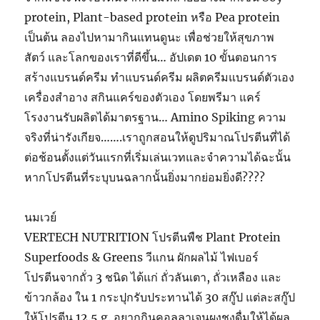
protein, Plant-based protein หรือ Pea protein
เป็นต้น ลองไปหามากินแทนดูนะ เพื่อช่วยให้สุขภาพ
สัตว์ และโลกของเราที่ดีขึ้น… อัปเดต 10 ขั้นตอนการ
สร้างแบรนด์ครีม ทำแบรนด์ครีม ผลิตครีมแบรนด์ตัวเอง
เครื่องสำอาง สกินแคร์ของตัวเอง โดยพรีมา แคร์
โรงงานรับผลิตได้มาตรฐาน… Amino Spiking ความ
จริงที่น่ารังเกียจ…….เราถูกสอนให้ดูปริมาณโปรตีนที่ได้
ต่อช้อนตั้งแต่วันแรกที่เริ่มเล่นเวทและจำความได้ฉะนั้น
หากโปรตีนที่ระบุบนฉลากนั้นยิ่งมากย่อมยิ่งดี????
นมเวย์
VERTECH NUTRITION โปรตีนพืช Plant Protein
Superfoods & Greens วีแกน ผักผลไม้ ไฟเบอร์
โปรตีนจากถั่ว 3 ชนิด ได้แก่ ถั่วลันเตา, ถั่วเหลือง และ
ข้าวกล้อง ใน 1 กระปุกรับประทานได้ 30 สกู๊ป แต่ละสกู๊ป
ให้โปรตีน 12.5 g. อยากกินคอลลาเจนผงชงดื่มให้ได้ผล