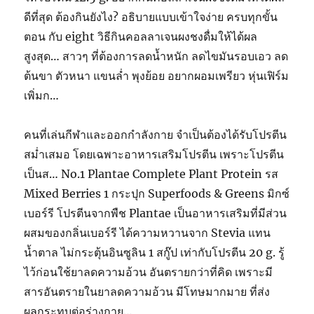
ดีที่สุด ต้องกินยังไง? อธิบายแบบเข้าใจง่าย ครบทุกขั้น
ตอน กับ eight วิธีกินคอลลาเจนผงชงดื่มให้ได้ผล
สูงสุด… สาวๆ ที่ต้องการลดน้ำหนัก ลดไขมันรอบเอว ลด
ต้นขา ตัวหนา แขนล่ำ พุงย้อย อยากผอมเพรียว หุ่นเฟิร์ม
เพิ่มก…
คนที่เล่นกีฬาและออกกำลังกาย จำเป็นต้องได้รับโปรตีน
สม่ำเสมอ โดยเฉพาะอาหารเสริมโปรตีน เพราะโปรตีน
เป็นส… No.1 Plantae Complete Plant Protein รส
Mixed Berries 1 กระปุก Superfoods & Greens มิกซ์
เบอร์รี โปรตีนจากพืช Plantae เป็นอาหารเสริมที่มีส่วน
ผสมของกลิ่นเบอร์รี ได้ความหวานจาก Stevia แทน
น้ำตาล ไม่กระตุ้นอินซูลิน 1 สกู๊ป เท่ากับโปรตีน 20 g. รู้
ไว้ก่อนใช้ยาลดความอ้วน อันตรายกว่าที่คิด เพราะมี
สารอันตรายในยาลดความอ้วน มีโทษมากมาย ที่ส่ง
ผลกระทบต่อร่างกาย…