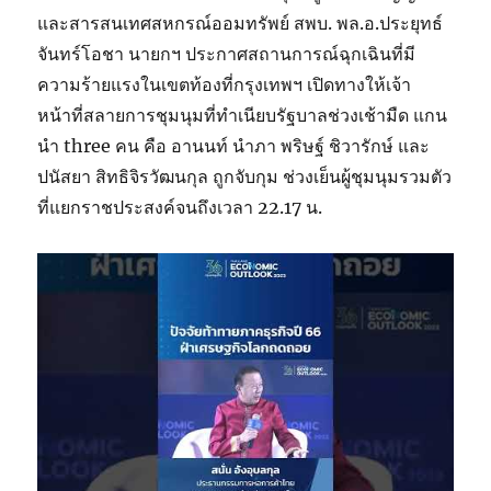
และสารสนเทศสหกรณ์ออมทรัพย์ สพบ. พล.อ.ประยุทธ์
จันทร์โอชา นายกฯ ประกาศสถานการณ์ฉุกเฉินที่มี
ความร้ายแรงในเขตท้องที่กรุงเทพฯ เปิดทางให้เจ้า
หน้าที่สลายการชุมนุมที่ทำเนียบรัฐบาลช่วงเช้ามืด แกน
นำ three คน คือ อานนท์ นำภา พริษฐ์ ชิวารักษ์ และ
ปนัสยา สิทธิจิรวัฒนกุล ถูกจับกุม ช่วงเย็นผู้ชุมนุมรวมตัว
ที่แยกราชประสงค์จนถึงเวลา 22.17 น.