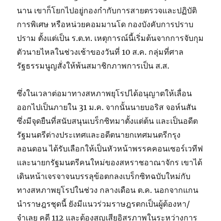
นาน เขาก็โยกไปอยู่กองกำกับการสายตรวจและปฏิบัติ
การพิเศษ หรือหน่วยคอมมานโด กองบังคับการปราบ
ปราม ตั้งแต่เป็น ร.ต.ท. เหตุการณ์นี้เริ่มต้นจากการจับกุม
ตัวนายไหลในช่วงเช้าของวันที่ 10 ส.ค. กลุ่มที่ศาล
รัฐธรรมนูญสั่งให้พ้นสมาชิกภาพการเป็น ส.ส.
ซึ่งในเวลาต่อมาทางสหภาพยุโรปได้อนุญาตให้เลื่อน
ออกไปเป็นภายใน 31 ม.ค. จากนั้นนายบอริส จอห์นสัน
ซึ่งมีจุดยืนที่สนับสนุนเบร็กซิทมาตั้งแต่ต้น และเป็นอดีต
รัฐมนตรีต่างประเทศและอดีตนายกเทศมนตรีกรุง
ลอนดอน ได้รับเลือกให้เป็นหัวหน้าพรรคคอนเซอร์เวทีฟ
และนายกรัฐมนตรีคนใหม่ของสหราชอาณาจักร เขาได้
เดินหน้าเจรจาจนบรรลุข้อตกลงเบร็กซิทฉบับใหม่กับ
ทางสหภาพยุโรปในช่วง กลางเดือน ต.ค. นอกจากแกน
นำราษฎรชุดนี้ ยังมีแนวร่วมราษฎรตกเป็นผู้ต้องหา/
จำเลย คดี 112 และต้องสูญเสียอิสรภาพในระหว่างการ