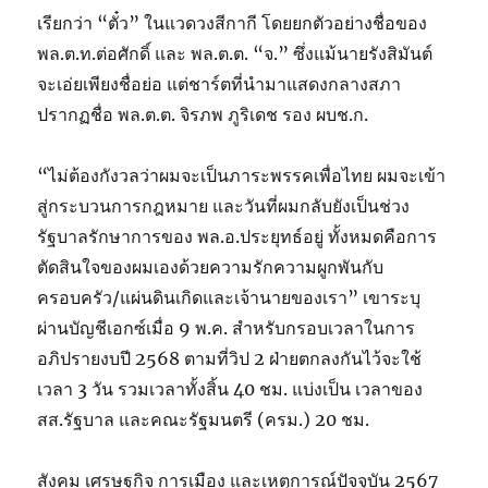
เรียกว่า “ตั๋ว” ในแวดวงสีกากี โดยยกตัวอย่างชื่อของ
พล.ต.ท.ต่อศักดิ์ และ พล.ต.ต. “จ.” ซึ่งแม้นายรังสิมันต์
จะเอ่ยเพียงชื่อย่อ แต่ชาร์ตที่นำมาแสดงกลางสภา
ปรากฏชื่อ พล.ต.ต. จิรภพ ภูริเดช รอง ผบช.ก.
“ไม่ต้องกังวลว่าผมจะเป็นภาระพรรคเพื่อไทย ผมจะเข้า
สู่กระบวนการกฎหมาย และวันที่ผมกลับยังเป็นช่วง
รัฐบาลรักษาการของ พล.อ.ประยุทธ์อยู่ ทั้งหมดคือการ
ตัดสินใจของผมเองด้วยความรักความผูกพันกับ
ครอบครัว/แผ่นดินเกิดและเจ้านายของเรา” เขาระบุ
ผ่านบัญชีเอกซ์เมื่อ 9 พ.ค. สำหรับกรอบเวลาในการ
อภิปรายงบปี 2568 ตามที่วิป 2 ฝ่ายตกลงกันไว้จะใช้
เวลา 3 วัน รวมเวลาทั้งสิ้น 40 ชม. แบ่งเป็น เวลาของ
สส.รัฐบาล และคณะรัฐมนตรี (ครม.) 20 ชม.
สังคม เศรษฐกิจ การเมือง และเหตุการณ์ปัจจุบัน 2567