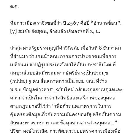
ต.ค.
ทีมการเมืองเราจึงขอชี้ว่า ปี 2567 คือปี “อำนาจซ้อน”.
[7] สมชัย จิตสุชน, อ้างแล้ว เชิงอรรถที่ 2, น.
ล่าสุด ศาลรัฐธรรมนูญมีคำวินิจฉัย เมื่อวันที่ 8 ธันวาคม
ที่ผ่านมา ว่าแกนนำคณะกรรมการประชาชนเพื่อการ
เปลี่ยนแปลงปฏิรูปประเทศไทยให้เป็นประชาธิปไตยที่
สมบูรณ์แบบอันมีพระมหากษัตริย์ทรงเป็นประมุข
(กปปส.) 5 คน สิ้นสภาพการเป็น ส.ส. ขณะที่ร่าง
พ.ร.บ.ข้อมูลข่าวสารฯ ฉบับใหม่ กลับแจกแจงเหตุผลและ
ความจำเป็นในการจำกัดสิทธิและเสรีภาพของบุคคล
ตามกฎหมายนี้ไว้ว่า “เพื่อกำหนดมาตรการในการ
คุ้มครองข้อมูลเกี่วกับความมั่นคงของรัฐ หรือเป็นความ
ลับของทางราชการ และข้อมูลข่าวสารส่วนบุคคล…”
ปรีชา หงษ์ไกรเลิศ. การพัฒนาระบบพรรคการเมืองเพื่อ