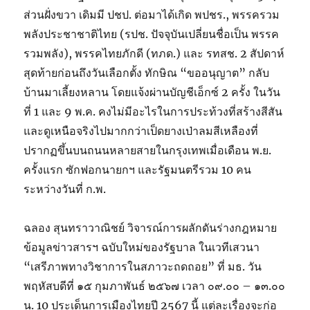
ส่วนฝั่งขวา เดิมมี ปชป. ต่อมาได้เกิด พปชร., พรรครวม
พลังประชาชาติไทย (รปช. ปัจจุบันเปลี่ยนชื่อเป็น พรรค
รวมพลัง), พรรคไทยภักดี (ทภด.) และ รทสช. 2 สัปดาห์
สุดท้ายก่อนถึงวันเลือกตั้ง ทักษิณ “ขออนุญาต” กลับ
บ้านมาเลี้ยงหลาน โดยแจ้งผ่านบัญชีเอ็กซ์ 2 ครั้ง ในวัน
ที่ 1 และ 9 พ.ค. คงไม่มีอะไรในการประท้วงที่สร้างสีสัน
และดูเหนือจริงไปมากกว่าเป็ดยางเป่าลมสีเหลืองที่
ปรากฏขึ้นบนถนนหลายสายในกรุงเทพเมื่อเดือน พ.ย.
ครั้งแรก ซักฟอกนายกฯ และรัฐมนตรีรวม 10 คน
ระหว่างวันที่ ก.พ.
ฉลอง สุนทราวาณิชย์ วิจารณ์การผลักดันร่างกฎหมาย
ข้อมูลข่าวสารฯ ฉบับใหม่ของรัฐบาล ในเวทีเสวนา
“เสรีภาพทางวิชาการในสภาวะถดถอย” ที่ มธ. วัน
พฤหัสบดีที่ ๑๕ กุมภาพันธ์ ๒๕๖๗ เวลา ๐๙.๐๐ – ๑๓.๐๐
น. 10 ประเด็นการเมืองไทยปี 2567 นี้ แต่ละเรื่องจะก่อ