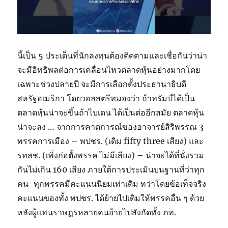
นี้เป็น 5 ประเด็นที่นักลงทุนต้องติดตามและเชื่อกันว่าน่า
จะมีอิทธิพลต่อการเคลื่อนไหวตลาดหุ้นอย่างมากโดย
เฉพาะช่วงปลายปี จะมีการเลือกตั้งประธานาธิบดี
สหรัฐอเมริกา โดยวอลสตรีทมองว่า ถ้าทรัมป์ได้เป็น
ตลาดหุ้นน่าจะขึ้นถ้าไบเดน ได้เป็นต่ออีกสมัย ตลาดหุ้น
น่าจะลง … จากการคาดการณ์ของอาจารย์สิริพรรณ 3
พรรคการเมือง – พปชร. (เดิม fifty three เสียง) และ
รทสช. (เพิ่งก่อตั้งพรรค ไม่มีเสียง) – น่าจะได้ที่นั่งรวม
กันไม่เกิน 160 เสียง ภายใต้การประเมินบนฐานที่ว่าทุก
คน-ทุกพรรคมีคะแนนนิยมเท่าเดิม ทว่าโดยข้อเท็จจริง
คะแนนของทั้ง พปชร. ได้ย้ายไปเติมให้พรรคอื่น ๆ ด้วย
หลังผู้แทนราษฎรหลายคนย้ายไปสังกัดทั้ง ภท.