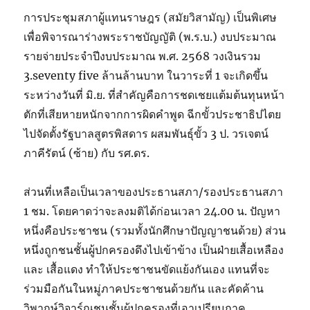
การประชุมสภาผู้แทนราษฎร (สมัยวิสามัญ) เป็นพิเศษ
เพื่อพิจารณาร่างพระราชบัญญัติ (พ.ร.บ.) งบประมาณ
รายจ่ายประจำปีงบประมาณ พ.ศ. 2568 วงเงินรวม
3.seventy five ล้านล้านบาท ในวาระที่ 1 จะเกิดขึ้น
ระหว่างวันที่ มิ.ย. ที่สำคัญคือการชดเชยแต้มต้นทุนหน้า
ตักที่เสียหายหนักจากการผิดคำพูด ฉีกขั้วประชาธิปไตย
ไปจัดตั้งรัฐบาลสูตรพิสดาร ผสมพันธุ์ขั้ว 3 ป. วรเจตน์
ภาคีรัตน์ (ซ้าย) กับ รศ.ดร.
ส่วนที่เหลือเป็นเวลาของประธานสภา/รองประธานสภา
1 ชม. โดยคาดว่าจะลงมติได้ก่อนเวลา 24.00 น. ปัญหา
หนึ่งคือประชาชน (รวมทั้งนักศึกษาปัญญาชนด้วย) ส่วน
หนึ่งถูกชนชั้นผู้ปกครองดึงไปเข้าข้าง เป็นฝ่ายเสื้อเหลือง
และ เสื้อแดง ทำให้ประชาชนขัดแย้งกันเอง แทนที่จะ
ร่วมมือกันในหมู่ภาคประชาชนด้วยกัน และคัดค้าน
วิพากษ์วิจาร์ณชนชั้นผู้ปกครองที่เอาเปรียบภาค