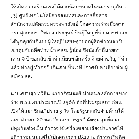
ให้เกิดความร้อนแรงได้มากน้อยขนาดไหนมารอดูกัน…
[3] ศูนย์เทคโนโลยีสารสนเทศและการสื่อสาร
สำนักงานปลัดกระทรวงพาณิชย์ โดยความร่วมมือจาก
กรมศุลกากร. “พล.อ.ประยุทธ์เป็นผู้ใหญ่ที่น่าเคารพและ
ได้พูดคุยกันดีแบบผู้ใหญ่” เศรษฐาบอกผู้สื่อข่าวหลังจับ
เข่าคุยกับอดีตหัวหน้า คสช. ผู้น้อง ซึ่งนั่งเก้าอี้นายกฯ
นาน 9 ปี ขอกลับเข้าทำเนียบฯ อีกครั้ง ด้วยคำขวัญ “ทำ
แล้ว ทำอยู่ ทำต่อ” เดินสายขึ้นเวทีปราศรัยหาเสียงช่วยผู้
สมัคร สส.
นายเศรษฐา ทวีสิน นายกรัฐมนตรี นำเสนอหลักการของ
ร่าง พ.ร.บ.งบประมาณปี 2568 ต่อที่ประชุมสภา ก่อน
เปิดให้สมาชิกอภิปราย 3 วัน โดยรัฐบาลกับฝ่ายค้านได้
เวลาฝ่ายละ 20 ชม. “คณะราษฎร” นัดชุมนุมที่แยก
ปทุมวันช่วงเย็น ตำรวจใช้เครื่องขยายเสียงประกาศให้
ยุติการชุมนุมแต่ไม่เป็นผล เวลา 18.10 น. ตำรวจเริ่มฉีด