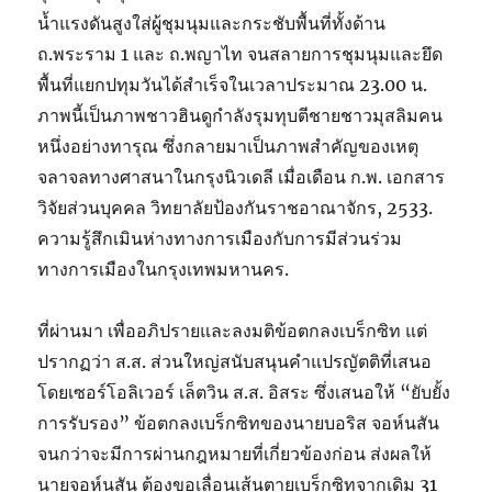
น้ำแรงดันสูงใส่ผู้ชุมนุมและกระชับพื้นที่ทั้งด้าน
ถ.พระราม 1 และ ถ.พญาไท จนสลายการชุมนุมและยึด
พื้นที่แยกปทุมวันได้สำเร็จในเวลาประมาณ 23.00 น.
ภาพนี้เป็นภาพชาวฮินดูกำลังรุมทุบตีชายชาวมุสลิมคน
หนึ่งอย่างทารุณ ซึ่งกลายมาเป็นภาพสำคัญของเหตุ
จลาจลทางศาสนาในกรุงนิวเดลี เมื่อเดือน ก.พ. เอกสาร
วิจัยส่วนบุคคล วิทยาลัยป้องกันราชอาณาจักร, 2533.
ความรู้สึกเมินห่างทางการเมืองกับการมีส่วนร่วม
ทางการเมืองในกรุงเทพมหานคร.
ที่ผ่านมา เพื่ออภิปรายและลงมติข้อตกลงเบร็กซิท แต่
ปรากฏว่า ส.ส. ส่วนใหญ่สนับสนุนคำแปรญัตติที่เสนอ
โดยเซอร์โอลิเวอร์ เล็ตวิน ส.ส. อิสระ ซึ่งเสนอให้ “ยับยั้ง
การรับรอง” ข้อตกลงเบร็กซิทของนายบอริส จอห์นสัน
จนกว่าจะมีการผ่านกฎหมายที่เกี่ยวข้องก่อน ส่งผลให้
นายจอห์นสัน ต้องขอเลื่อนเส้นตายเบร็กซิทจากเดิม 31