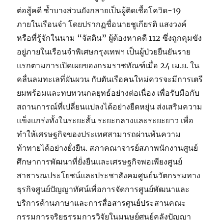
ต่อสู้คดี ซ้ำบางส่วนยังกลายเป็นผู้ติดเชื้อโควิด-19
ภายในเรือนจำ โดยปรากฏชื่อนายชูเกียรติ แสงวงค์
หรือที่รู้จักในนาม “จัสติน” ผู้ต้องหาคดี 112 ซึ่งถูกคุมขัง
อยู่ภายในเรือนจำพิเศษกรุงเทพฯ เป็นผู้ป่วยยืนยันราย
แรกตามการเปิดเผยของกรมราชทัณฑ์เมื่อ 24 เม.ย. ใน
คลื่นลมทะเลที่ผันผวน กับตันเรือคนใหม่ควรจะมีการเตรี
ยมพร้อมและทบทวนกลยุทธ์อย่างต่อเนื่อง เพื่อรับมือกับ
สถานการณ์ที่เปลี่ยนแปลงได้อย่างยืดหยุ่น ส่งเสริมความ
แข็งแกร่งทั้งในระยะสั้น ระยะกลางและระยะยาว เพื่อ
ทำให้เศรษฐกิจของประเทศสามารถผ่านพ้นความ
ท้าทายได้อย่างยั่งยืน. สภาคณาจารย์สภาพนักงานศูนย์
ศึกษาการพัฒนาที่ยั่งยืนและเศรษฐกิจพอเพียงศูนย์
สาธารณประโยชน์และประชาสังคมศูนย์นวัตกรรมทาง
ธุรกิจศูนย์ปัญญาทัศน์เพื่อการจัดการศูนย์พัฒนาและ
บริการด้านภาษาและการสื่อสารศูนย์ประสานคณะ
กรรมการจริยธรรมการวิจัยในมนุษย์ศูนย์คลังปัญญา